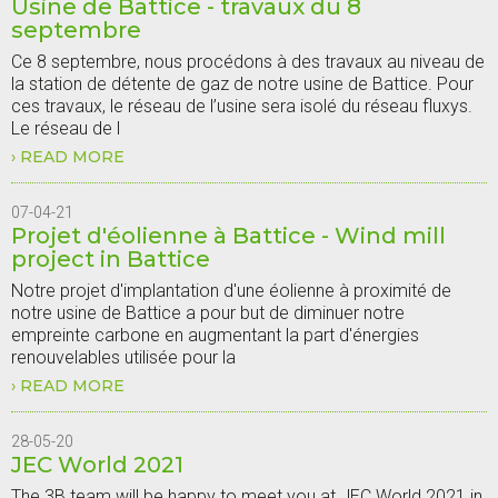
Usine de Battice - travaux du 8
septembre
Ce 8 septembre, nous procédons à des travaux au niveau de
la station de détente de gaz de notre usine de Battice. Pour
ces travaux, le réseau de l’usine sera isolé du réseau fluxys.
Le réseau de l
READ MORE
ABOUT
USINE
DE
BATTICE
07-04-21
-
Projet d'éolienne à Battice - Wind mill
TRAVAUX
DU
project in Battice
8
SEPTEMBRE
Notre projet d'implantation d'une éolienne à proximité de
notre usine de Battice a pour but de diminuer notre
empreinte carbone en augmentant la part d'énergies
renouvelables utilisée pour la
READ MORE
ABOUT
PROJET
D'ÉOLIENNE
À
28-05-20
BATTICE
JEC World 2021
-
WIND
MILL
The 3B team will be happy to meet you at JEC World 2021 in