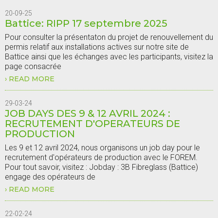
ARE
20-09-25
HERE
Battice: RIPP 17 septembre 2025
Pour consulter la présentaton du projet de renouvellement du
permis relatif aux installations actives sur notre site de
Battice ainsi que les échanges avec les participants, visitez la
page consacrée
READ MORE
ABOUT
BATTICE:
RIPP
17
29-03-24
SEPTEMBRE
JOB DAYS DES 9 & 12 AVRIL 2024 :
2025
RECRUTEMENT D'OPERATEURS DE
PRODUCTION
Les 9 et 12 avril 2024, nous organisons un job day pour le
recrutement d'opérateurs de production avec le FOREM.
Pour tout savoir, visitez : Jobday : 3B Fibreglass (Battice)
engage des opérateurs de
READ MORE
ABOUT
JOB
DAYS
DES
22-02-24
9