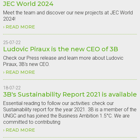
JEC World 2024
&
12
AVRIL
Meet the team and discover our new projects at JEC World
2024
2024!
:
RECRUTEMENT
READ MORE
ABOUT
D'OPERATEURS
JEC
DE
WORLD
PRODUCTION
2024
25-07-22
Ludovic Piraux is the new CEO of 3B
Check our Press release and learn more about Ludovic
Piraux, 3B's new CEO.
READ MORE
ABOUT
LUDOVIC
PIRAUX
IS
18-07-22
THE
3B's Sustainability Report 2021 is available
NEW
CEO
OF
Essential reading to follow our activities: check our
3B
Sustainability report for the year 2021. 3B is a member of the
UNGC and has joined the Business Ambition 1.5°C. We are
committed to contributing
READ MORE
ABOUT
3B'S
SUSTAINABILITY