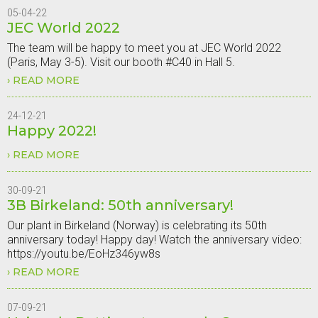
REPORT
05-04-22
2021
JEC World 2022
IS
AVAILABLE
The team will be happy to meet you at JEC World 2022
(Paris, May 3-5). Visit our booth #C40 in Hall 5.
READ MORE
ABOUT
JEC
WORLD
2022
24-12-21
Happy 2022!
READ MORE
ABOUT
HAPPY
2022!
30-09-21
3B Birkeland: 50th anniversary!
Our plant in Birkeland (Norway) is celebrating its 50th
anniversary today! Happy day! Watch the anniversary video:
https://youtu.be/EoHz346yw8s
READ MORE
ABOUT
3B
BIRKELAND:
50TH
07-09-21
ANNIVERSARY!